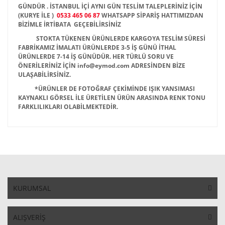
GÜNDÜR . İSTANBUL İÇİ AYNI GÜN TESLİM TALEPLERİNİZ İÇİN
(KURYE İLE )
0533 465 06 87
WHATSAPP SİPARİŞ HATTIMIZDAN
BİZİMLE İRTİBATA GEÇEBİLİRSİNİZ
STOKTA TÜKENEN ÜRÜNLERDE KARGOYA TESLİM SÜRESİ
FABRİKAMIZ İMALATI ÜRÜNLERDE 3-5 İŞ GÜNÜ İTHAL
ÜRÜNLERDE 7-14 İŞ GÜNÜDÜR. HER TÜRLÜ SORU VE
ÖNERİLERİNİZ İÇİN info@eymod.com ADRESİNDEN BİZE
ULAŞABİLİRSİNİZ.
*ÜRÜNLER DE FOTOĞRAF ÇEKİMİNDE IŞIK YANSIMASI
KAYNAKLI GÖRSEL İLE ÜRETİLEN ÜRÜN ARASINDA RENK TONU
FARKLILIKLARI OLABİLMEKTEDİR.
KURUMSAL
ALIŞVERİŞ