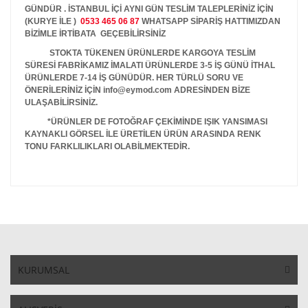
GÜNDÜR . İSTANBUL İÇİ AYNI GÜN TESLİM TALEPLERİNİZ İÇİN
(KURYE İLE )
0533 465 06 87
WHATSAPP SİPARİŞ HATTIMIZDAN
BİZİMLE İRTİBATA GEÇEBİLİRSİNİZ
STOKTA TÜKENEN ÜRÜNLERDE KARGOYA TESLİM
SÜRESİ FABRİKAMIZ İMALATI ÜRÜNLERDE 3-5 İŞ GÜNÜ İTHAL
ÜRÜNLERDE 7-14 İŞ GÜNÜDÜR. HER TÜRLÜ SORU VE
ÖNERİLERİNİZ İÇİN info@eymod.com ADRESİNDEN BİZE
ULAŞABİLİRSİNİZ.
*ÜRÜNLER DE FOTOĞRAF ÇEKİMİNDE IŞIK YANSIMASI
KAYNAKLI GÖRSEL İLE ÜRETİLEN ÜRÜN ARASINDA RENK
TONU FARKLILIKLARI OLABİLMEKTEDİR.
KURUMSAL