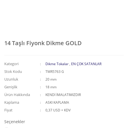
14 Taşlı Fiyonk Dikme GOLD
Kategori
Dikme Tokalar
,
EN ÇOK SATANLAR
Stok Kodu
TMR5763 G
Uzunluk
20 mm
Genişlik
18 mm
Ürün Hakkında
KENDİ İMALATIMIZDIR
Kaplama
ASKI KAPLAMA
Fiyat
0,37 USD + KDV
Seçenekler