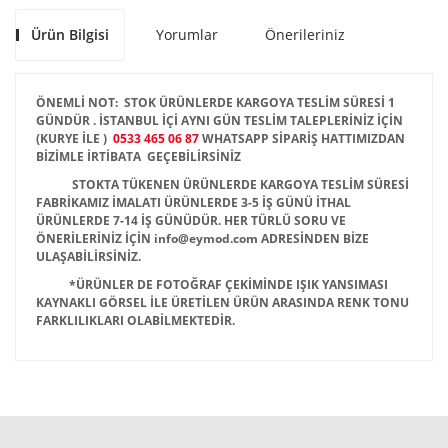
Ürün Bilgisi
Yorumlar
Önerileriniz
ÖNEMLİ NOT: STOK ÜRÜNLERDE KARGOYA TESLİM SÜRESİ 1
GÜNDÜR . İSTANBUL İÇİ AYNI GÜN TESLİM TALEPLERİNİZ İÇİN
(KURYE İLE )
0533 465 06 87
WHATSAPP SİPARİŞ HATTIMIZDAN
BİZİMLE İRTİBATA GEÇEBİLİRSİNİZ
STOKTA TÜKENEN ÜRÜNLERDE KARGOYA TESLİM SÜRESİ
FABRİKAMIZ İMALATI ÜRÜNLERDE 3-5 İŞ GÜNÜ İTHAL
ÜRÜNLERDE 7-14 İŞ GÜNÜDÜR. HER TÜRLÜ SORU VE
ÖNERİLERİNİZ İÇİN info@eymod.com ADRESİNDEN BİZE
ULAŞABİLİRSİNİZ.
*ÜRÜNLER DE FOTOĞRAF ÇEKİMİNDE IŞIK YANSIMASI
KAYNAKLI GÖRSEL İLE ÜRETİLEN ÜRÜN ARASINDA RENK TONU
FARKLILIKLARI OLABİLMEKTEDİR.