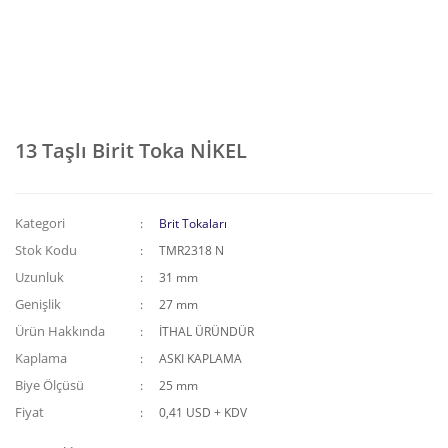
13 Taşlı Birit Toka NİKEL
Kategori
Brit Tokaları
Stok Kodu
TMR2318 N
Uzunluk
31 mm
Genişlik
27 mm
Ürün Hakkında
İTHAL ÜRÜNDÜR
Kaplama
ASKI KAPLAMA
Biye Ölçüsü
25 mm
Fiyat
0,41 USD + KDV