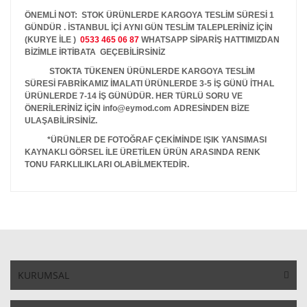
ÖNEMLİ NOT: STOK ÜRÜNLERDE KARGOYA TESLİM SÜRESİ 1
GÜNDÜR . İSTANBUL İÇİ AYNI GÜN TESLİM TALEPLERİNİZ İÇİN
(KURYE İLE )
0533 465 06 87
WHATSAPP SİPARİŞ HATTIMIZDAN
BİZİMLE İRTİBATA GEÇEBİLİRSİNİZ
STOKTA TÜKENEN ÜRÜNLERDE KARGOYA TESLİM
SÜRESİ FABRİKAMIZ İMALATI ÜRÜNLERDE 3-5 İŞ GÜNÜ İTHAL
ÜRÜNLERDE 7-14 İŞ GÜNÜDÜR. HER TÜRLÜ SORU VE
ÖNERİLERİNİZ İÇİN info@eymod.com ADRESİNDEN BİZE
ULAŞABİLİRSİNİZ.
*ÜRÜNLER DE FOTOĞRAF ÇEKİMİNDE IŞIK YANSIMASI
KAYNAKLI GÖRSEL İLE ÜRETİLEN ÜRÜN ARASINDA RENK
TONU FARKLILIKLARI OLABİLMEKTEDİR.
KURUMSAL