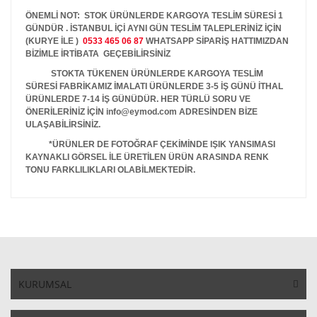
ÖNEMLİ NOT: STOK ÜRÜNLERDE KARGOYA TESLİM SÜRESİ 1
GÜNDÜR . İSTANBUL İÇİ AYNI GÜN TESLİM TALEPLERİNİZ İÇİN
(KURYE İLE )
0533 465 06 87
WHATSAPP SİPARİŞ HATTIMIZDAN
BİZİMLE İRTİBATA GEÇEBİLİRSİNİZ
STOKTA TÜKENEN ÜRÜNLERDE KARGOYA TESLİM
SÜRESİ FABRİKAMIZ İMALATI ÜRÜNLERDE 3-5 İŞ GÜNÜ İTHAL
ÜRÜNLERDE 7-14 İŞ GÜNÜDÜR. HER TÜRLÜ SORU VE
ÖNERİLERİNİZ İÇİN info@eymod.com ADRESİNDEN BİZE
ULAŞABİLİRSİNİZ.
*ÜRÜNLER DE FOTOĞRAF ÇEKİMİNDE IŞIK YANSIMASI
KAYNAKLI GÖRSEL İLE ÜRETİLEN ÜRÜN ARASINDA RENK
TONU FARKLILIKLARI OLABİLMEKTEDİR.
KURUMSAL