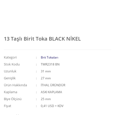
13 Taşlı Birit Toka BLACK NİKEL
Kategori
Brit Tokaları
Stok Kodu
TMR2318 BN
Uzunluk
31 mm
Genişlik
27 mm
Ürün Hakkında
İTHAL ÜRÜNDÜR
Kaplama
ASKI KAPLAMA
Biye Ölçüsü
25 mm
Fiyat
0,41 USD + KDV