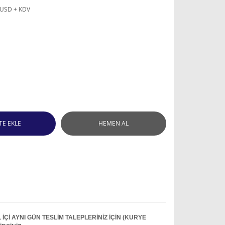
 USD + KDV
TE EKLE
HEMEN AL
Çİ AYNI GÜN TESLİM TALEPLERİNİZ İÇİN (KURYE