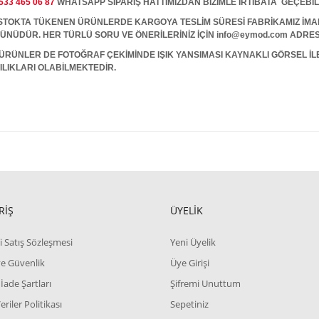
533 465 06 87
WHATSAPP SİPARİŞ HATTIMIZDAN BİZİMLE İRTİBATA GEÇEBİL
A TÜKENEN ÜRÜNLERDE KARGOYA TESLİM SÜRESİ FABRİKAMIZ İMALAT
 GÜNÜDÜR. HER TÜRLÜ SORU VE ÖNERİLERİNİZ İÇİN info@eymod.com ADRES
ÜRÜNLER DE FOTOĞRAF ÇEKİMİNDE IŞIK YANSIMASI KAYNAKLI GÖRSEL İ
ILIKLARI OLABİLMEKTEDİR.
RİŞ
ÜYELİK
i Satış Sözleşmesi
Yeni Üyelik
 ve Güvenlik
Üye Girişi
 İade Şartları
Şifremi Unuttum
Veriler Politikası
Sepetiniz