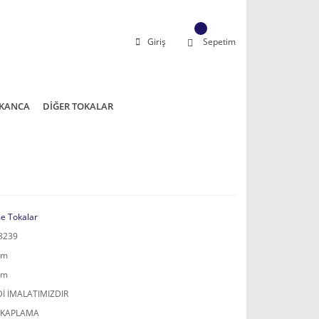
Giriş
Sepetim
KANCA
DİĞER TOKALAR
e Tokalar
8239
mm
mm
İ İMALATIMIZDIR
 KAPLAMA