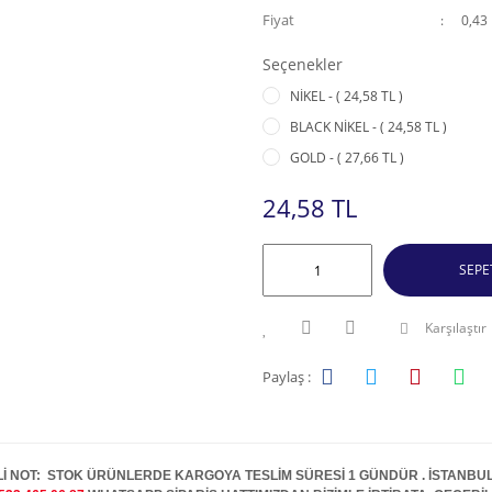
Fiyat
0,43
Seçenekler
NİKEL - ( 24,58 TL )
BLACK NİKEL - ( 24,58 TL )
GOLD - ( 27,66 TL )
24,58 TL
SEPE
Karşılaştır
Paylaş :
İ NOT: STOK ÜRÜNLERDE KARGOYA TESLİM SÜRESİ 1 GÜNDÜR . İSTANBUL İ