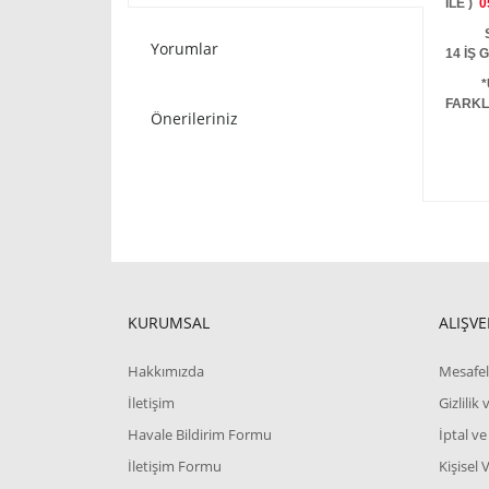
İLE )
0
STOKT
Yorumlar
14 İŞ
*
FARKL
Önerileriniz
KURUMSAL
ALIŞVE
Hakkımızda
Mesafel
İletişim
Gizlilik
Havale Bildirim Formu
İptal ve
İletişim Formu
Kişisel 