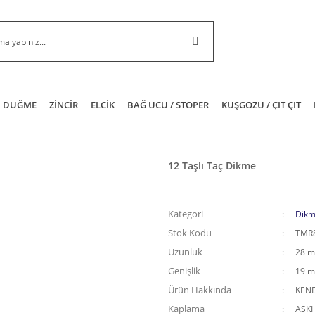
DÜĞME
ZİNCİR
ELCİK
BAĞ UCU / STOPER
KUŞGÖZÜ / ÇIT ÇIT
12 Taşlı Taç Dikme
Kategori
Dikm
Stok Kodu
TMR
Uzunluk
28 
Genişlik
19 
Ürün Hakkında
KEND
Kaplama
ASKI