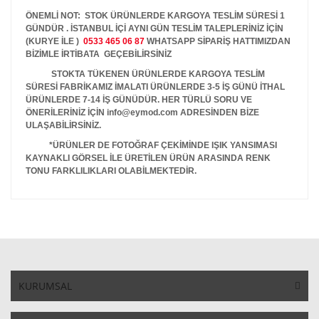
ÖNEMLİ NOT: STOK ÜRÜNLERDE KARGOYA TESLİM SÜRESİ 1
GÜNDÜR . İSTANBUL İÇİ AYNI GÜN TESLİM TALEPLERİNİZ İÇİN
(KURYE İLE )
0533 465 06 87
WHATSAPP SİPARİŞ HATTIMIZDAN
BİZİMLE İRTİBATA GEÇEBİLİRSİNİZ
STOKTA TÜKENEN ÜRÜNLERDE KARGOYA TESLİM
SÜRESİ FABRİKAMIZ İMALATI ÜRÜNLERDE 3-5 İŞ GÜNÜ İTHAL
ÜRÜNLERDE 7-14 İŞ GÜNÜDÜR. HER TÜRLÜ SORU VE
ÖNERİLERİNİZ İÇİN info@eymod.com ADRESİNDEN BİZE
ULAŞABİLİRSİNİZ.
*ÜRÜNLER DE FOTOĞRAF ÇEKİMİNDE IŞIK YANSIMASI
KAYNAKLI GÖRSEL İLE ÜRETİLEN ÜRÜN ARASINDA RENK
TONU FARKLILIKLARI OLABİLMEKTEDİR.
KURUMSAL