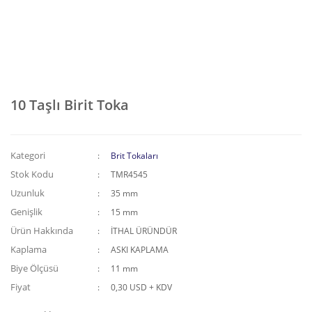
10 Taşlı Birit Toka
Kategori
Brit Tokaları
Stok Kodu
TMR4545
Uzunluk
35 mm
Genişlik
15 mm
Ürün Hakkında
İTHAL ÜRÜNDÜR
Kaplama
ASKI KAPLAMA
Biye Ölçüsü
11 mm
Fiyat
0,30 USD + KDV